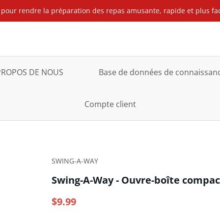
pour rendre la préparation des repas amusante, rapide et plus facil
PROPOS DE NOUS
Base de données de connaissance
Compte client
SWING-A-WAY
Swing-A-Way - Ouvre-boîte compac
$9.99