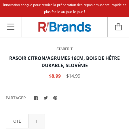
Innovation conçue pour rendre la préparation des repas amusante, rapide et
plus facile au jour le jour !
STARFRIT
RASOIR CITRON/AGRUMES 16CM, BOIS DE HÊTRE
DURABLE, SLOVÉNIE
$8.99
$14.99
PARTAGER
QTÉ