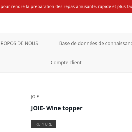
pour rendre la préparation des repas amusante, rapide et plus facil
PROPOS DE NOUS
Base de données de connaissance
Compte client
JOIE
JOIE- Wine topper
RUPTURE